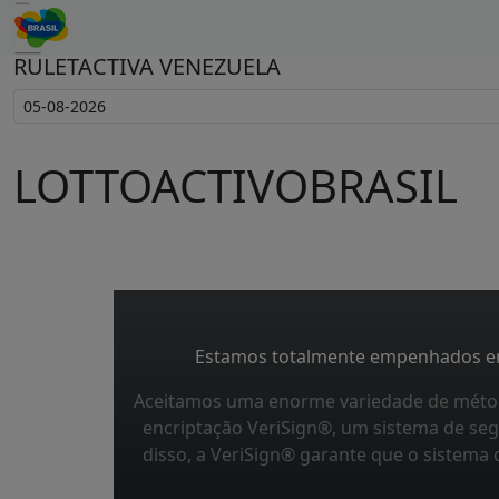
RULETACTIVA VENEZUELA
LOTTOACTIVOBRASIL
Estamos totalmente empenhados em 
Aceitamos uma enorme variedade de método
encriptação VeriSign®, um sistema de se
disso, a VeriSign® garante que o sistem