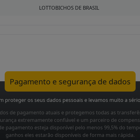
LOTTOBICHOS DE BRASIL
Pagamento e segurança de dados
proteger os seus dados pessoais e levamos muito a sério
s de pagamento atuais e protegemos todas as transferên
gurança extremamente confiável e um parceiro de compensa
a de pagamento esteja disponível pelo menos 99,5% do tem
ganhos eles estarão disponíveis de forma mais rápida.