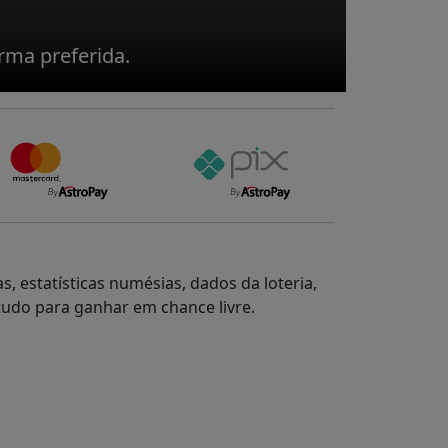
rma preferida.
s, estatísticas numésias, dados da loteria,
 tudo para ganhar em chance livre.