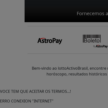
Fornecemos a 
Bem-vindo ao lottoActivoBrasil, encontre r
horóscopo, resultados históricos 
VOCE TEM QUE ACEITAR OS TERMOS...!
ERRO CONEXION "INTERNET"